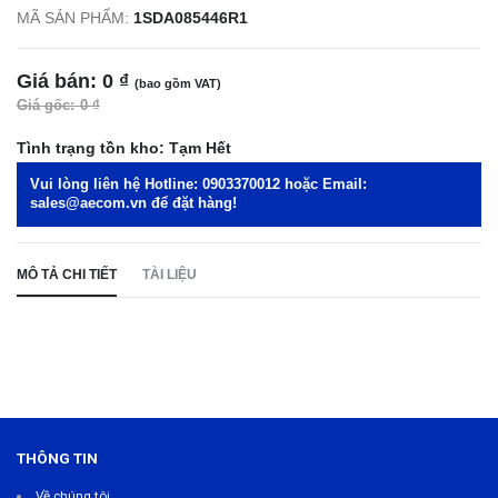
MÃ SẢN PHẨM:
1SDA085446R1
Giá bán:
0 ₫
(bao gồm VAT)
Giá gốc:
0 ₫
Tình trạng tồn kho:
Tạm Hết
Vui lòng liên hệ Hotline:
0903370012
hoặc Email:
sales@aecom.vn
để đặt hàng!
MÔ TẢ CHI TIẾT
TÀI LIỆU
THÔNG TIN
Về chúng tôi