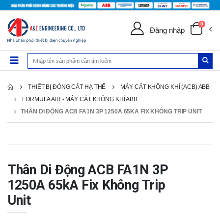
0
Đăng nhập
THIẾT BỊ ĐÓNG CẮT HẠ THẾ
MÁY CẮT KHÔNG KHÍ (ACB) ABB
FORMULA AIR - MÁY CẮT KHÔNG KHÍ ABB
THÂN DI ĐỘNG ACB FA1N 3P 1250A 65KA FIX KHÔNG TRIP UNIT
Thân Di Động ACB FA1N 3P
1250A 65kA Fix Không Trip
Unit