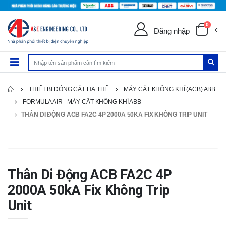
0
Đăng nhập
THIẾT BỊ ĐÓNG CẮT HẠ THẾ
MÁY CẮT KHÔNG KHÍ (ACB) ABB
FORMULA AIR - MÁY CẮT KHÔNG KHÍ ABB
THÂN DI ĐỘNG ACB FA2C 4P 2000A 50KA FIX KHÔNG TRIP UNIT
Thân Di Động ACB FA2C 4P
2000A 50kA Fix Không Trip
Unit