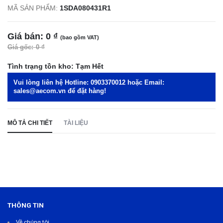
MÃ SẢN PHẨM:
1SDA080431R1
Giá bán:
0 ₫
(bao gồm VAT)
Giá gốc:
0 ₫
Tình trạng tồn kho:
Tạm Hết
Vui lòng liên hệ Hotline:
0903370012
hoặc Email:
sales@aecom.vn
để đặt hàng!
MÔ TẢ CHI TIẾT
TÀI LIỆU
THÔNG TIN
Về chúng tôi