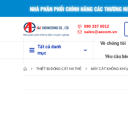
090 337 0012
sales@aecom.vn
Về chúng tôi
Tất cả danh
mục
Yêu cầu bá
THIẾT BỊ ĐÓNG CẮT HẠ THẾ
MÁY CẮT KHÔNG KHÍ (