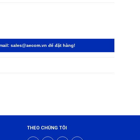
mail:
sales@aecom.vn
để đặt hàng!
THEO CHÚNG TÔI