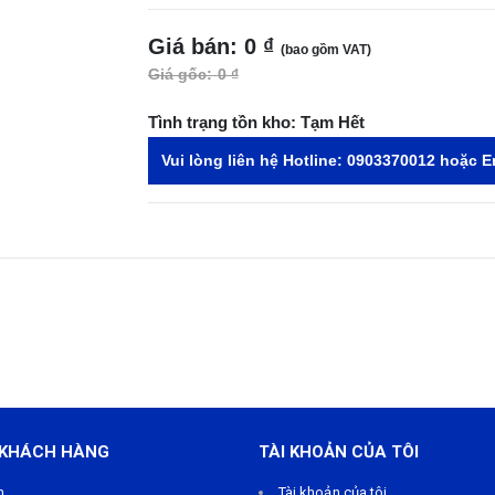
Giá bán:
0 ₫
(bao gồm VAT)
Giá gốc:
0 ₫
Tình trạng tồn kho:
Tạm Hết
Vui lòng liên hệ Hotline:
0903370012
hoặc E
 KHÁCH HÀNG
TÀI KHOẢN CỦA TÔI
m
Tài khoản của tôi