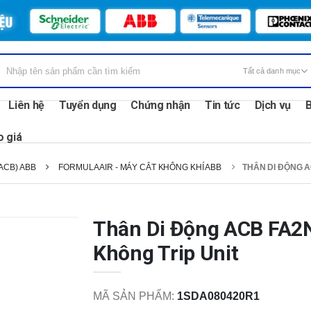
Liên hệ
Tuyển dụng
Chứng nhận
Tin tức
Dịch vụ
B
o giá
ACB) ABB
FORMULA AIR - MÁY CẮT KHÔNG KHÍ ABB
THÂN DI ĐỘNG A
Thân Di Động ACB FA2N
Không Trip Unit
MÃ SẢN PHẨM:
1SDA080420R1