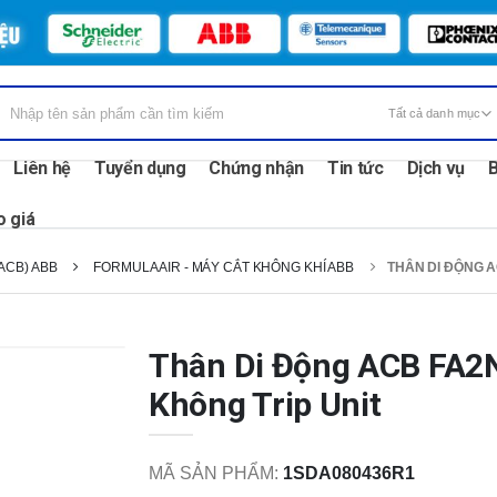
Liên hệ
Tuyển dụng
Chứng nhận
Tin tức
Dịch vụ
B
o giá
ACB) ABB
FORMULA AIR - MÁY CẮT KHÔNG KHÍ ABB
THÂN DI ĐỘNG A
Thân Di Động ACB FA2N
Không Trip Unit
MÃ SẢN PHẨM:
1SDA080436R1