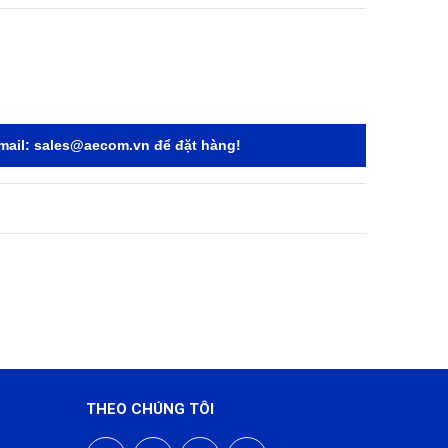
mail:
sales@aecom.vn
để đặt hàng!
THEO CHÚNG TÔI