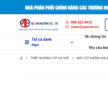
090 337 0012
sales@aecom.vn
Về chúng tôi
Tất cả danh
mục
Yêu cầu bá
THIẾT BỊ ĐÓNG CẮT HẠ THẾ
MÁY CẮT KHÔNG KHÍ (