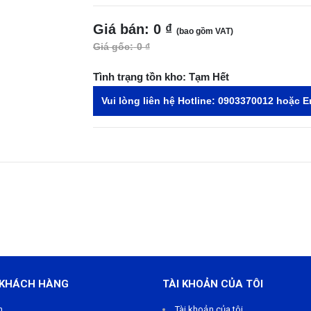
Giá bán:
0 ₫
(bao gồm VAT)
Giá gốc:
0 ₫
Tình trạng tồn kho:
Tạm Hết
Vui lòng liên hệ Hotline:
0903370012
hoặc E
 KHÁCH HÀNG
TÀI KHOẢN CỦA TÔI
m
Tài khoản của tôi