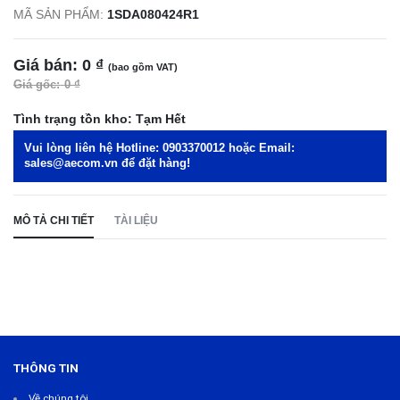
MÃ SẢN PHẨM:
1SDA080424R1
Giá bán:
0 ₫
(bao gồm VAT)
Giá gốc:
0 ₫
Tình trạng tồn kho:
Tạm Hết
Vui lòng liên hệ Hotline:
0903370012
hoặc Email:
sales@aecom.vn
để đặt hàng!
MÔ TẢ CHI TIẾT
TÀI LIỆU
THÔNG TIN
Về chúng tôi