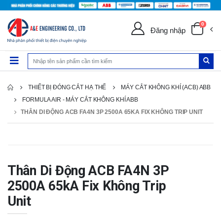
0
Đăng nhập
THIẾT BỊ ĐÓNG CẮT HẠ THẾ
MÁY CẮT KHÔNG KHÍ (ACB) ABB
FORMULA AIR - MÁY CẮT KHÔNG KHÍ ABB
THÂN DI ĐỘNG ACB FA4N 3P 2500A 65KA FIX KHÔNG TRIP UNIT
Thân Di Động ACB FA4N 3P
2500A 65kA Fix Không Trip
Unit